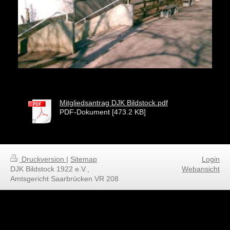
Mitgliedsantrag DJK Bildstock.pdf
PDF-Dokument [473.2 KB]
Druckversion
|
Sitemap
Login
DJK Bildstock 1922 e.V.,
Webansicht
Amtsgericht Saarbrücken VR 208